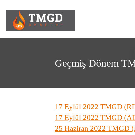
Anasayfa
Kurums
Geçmiş Dönem TM
17 Eylül 2022 TMGD (
17 Eylül 2022 TMGD (A
25 Haziran 2022 TMGD