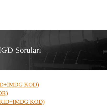
al
Eğitimler
Mevzuatlar
Faydalı Bilgiler
GD Soruları
RID+IMDG KOD)
DR)
 (RID+IMDG KOD)